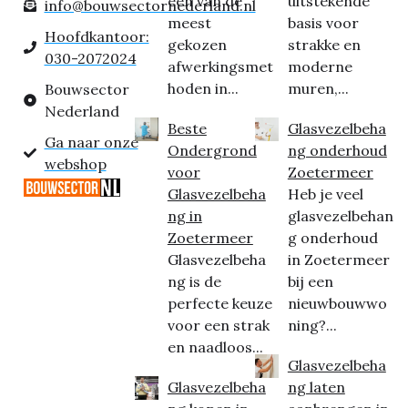
een van de
uitstekende
info@bouwsectornederland.nl
meest
basis voor
Hoofdkantoor:
gekozen
strakke en
030-2072024
afwerkingsmet
moderne
hoden in...
muren,...
Bouwsector
Nederland
Beste
Glasvezelbeha
Ga naar onze
Ondergrond
ng onderhoud
webshop
voor
Zoetermeer
Glasvezelbeha
Heb je veel
ng in
glasvezelbehan
Zoetermeer
g onderhoud
Glasvezelbeha
in Zoetermeer
ng is de
bij een
perfecte keuze
nieuwbouwwo
voor een strak
ning?...
en naadloos...
Glasvezelbeha
Glasvezelbeha
ng laten