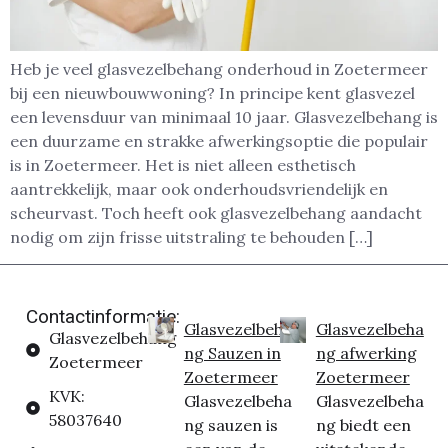
Heb je veel glasvezelbehang onderhoud in Zoetermeer
bij een nieuwbouwwoning? In principe kent glasvezel
een levensduur van minimaal 10 jaar. Glasvezelbehang is
een duurzame en strakke afwerkingsoptie die populair
is in Zoetermeer. Het is niet alleen esthetisch
aantrekkelijk, maar ook onderhoudsvriendelijk en
scheurvast. Toch heeft ook glasvezelbehang aandacht
nodig om zijn frisse uitstraling te behouden […]
Contactinformatie:
Glasvezelbeha
Glasvezelbeha
Glasvezelbehang
ng Sauzen in
ng afwerking
Zoetermeer
Zoetermeer
Zoetermeer
KVK:
Glasvezelbeha
Glasvezelbeha
58037640
ng sauzen is
ng biedt een