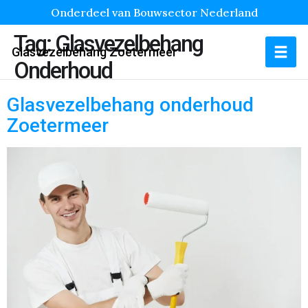
Onderdeel van Bouwsector Nederland
Tag:
Glasvezelbehang
Glasvezelbehang Zoetermeer
Onderhoud
Glasvezelbehang onderhoud
Zoetermeer