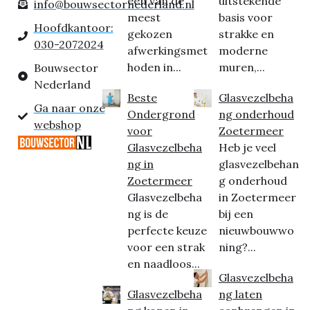
een van de
uitstekende
info@bouwsectornederland.nl
meest
basis voor
Hoofdkantoor:
gekozen
strakke en
030-2072024
afwerkingsmet
moderne
hoden in...
muren,...
Bouwsector
Nederland
Beste
Glasvezelbeha
Ga naar onze
Ondergrond
ng onderhoud
webshop
voor
Zoetermeer
Glasvezelbeha
Heb je veel
ng in
glasvezelbehan
Zoetermeer
g onderhoud
Glasvezelbeha
in Zoetermeer
ng is de
bij een
perfecte keuze
nieuwbouwwo
voor een strak
ning?...
en naadloos...
Glasvezelbeha
Glasvezelbeha
ng laten