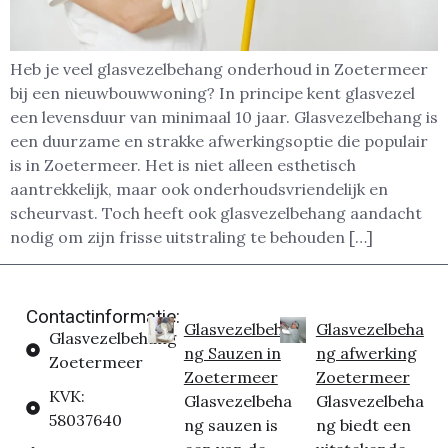
Heb je veel glasvezelbehang onderhoud in Zoetermeer
bij een nieuwbouwwoning? In principe kent glasvezel
een levensduur van minimaal 10 jaar. Glasvezelbehang is
een duurzame en strakke afwerkingsoptie die populair
is in Zoetermeer. Het is niet alleen esthetisch
aantrekkelijk, maar ook onderhoudsvriendelijk en
scheurvast. Toch heeft ook glasvezelbehang aandacht
nodig om zijn frisse uitstraling te behouden […]
Contactinformatie:
Glasvezelbeha
Glasvezelbeha
Glasvezelbehang
ng Sauzen in
ng afwerking
Zoetermeer
Zoetermeer
Zoetermeer
KVK:
Glasvezelbeha
Glasvezelbeha
58037640
ng sauzen is
ng biedt een